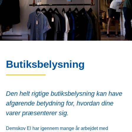
Butiksbelysning
Den helt rigtige butiksbelysning kan have
afgørende betydning for, hvordan dine
varer præsenterer sig.
Demskov El har igennem mange år arbejdet med