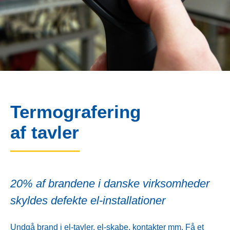
Termografering
af tavler
20% af brandene i danske virksomheder
skyldes defekte el-installationer
Undgå brand i el-tavler, el-skabe, kontakter mm. Få et